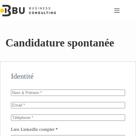
Passer
au
contenu
Candidature spontanée
Identité
Lien LinkedIn complet
*