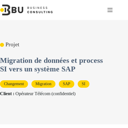
Passer
au
contenu
Projet
Migration de données et process
SI vers un système SAP
Changement
Migration
SAP
SI
Client :
Opérateur Télécom (confidentiel)